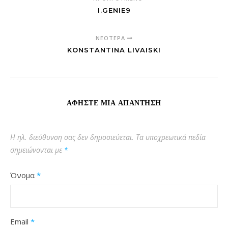
I.GENIE9
ΝΕΌΤΕΡΑ
KONSTANTINA LIVAISKI
ΑΦΉΣΤΕ ΜΙΑ ΑΠΆΝΤΗΣΗ
Η ηλ. διεύθυνση σας δεν δημοσιεύεται.
Τα υποχρεωτικά πεδία
σημειώνονται με
*
Όνομα
*
Email
*