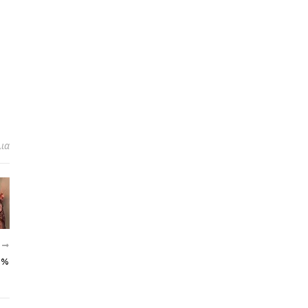
λια
Α
0%