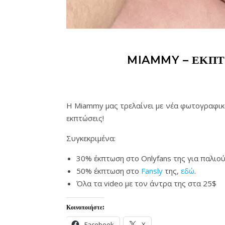
MIAMMY – ΕΚΠΤ
Η Miammy μας τρελαίνει με νέα φωτογραφικά 
εκπτώσεις!
Συγκεκριμένα:
30% έκπτωση στο Onlyfans της για παλιο
50% έκπτωση στο
Fansly
της,
εδώ
.
Όλα τα video με τον άντρα της στα 25$
Κοινοποιήστε:
Facebook
X