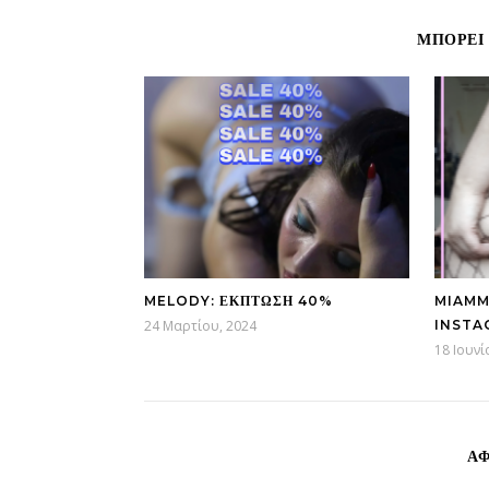
ΜΠΟΡΕΊ 
MELODY: ΈΚΠΤΩΣΗ 40%
MIAMM
24 Μαρτίου, 2024
INSTA
18 Ιουνί
ΑΦ